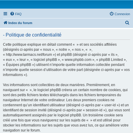
FAQ
Connexion
R
Index du forum
e
- Politique de confidentialité
c
h
Cette politique explique en détail comment « » et ses sociétés affiliées
(désignés ci-après par « nous », « notre », « nos », « »,
e
« http://www.tarmacs.net/forum ») et phpBB (désigné ci-après par « ils »,
r
« eux », « leur », « logiciel phpBB », « www.phpbb.com », « phpBB Limited »,
« Équipes phpBB ») utilisent n’importe quelle information collectée pendant
c
n’importe quelle session d’utilisation de votre part (désignée ci-après par « vos
h
informations »).
e
Vos informations sont collectées de deux manières. Premièrement, en
r
naviguant sur « », le logiciel phpBB créera un certain nombre de cookies, qui
sont des petits fichiers textes téléchargés dans les fichiers temporaires du
navigateur Internet de votre ordinateur. Les deux premiers cookies ne
contiennent qu’un identifiant utilisateur (désigné ci-après par « user-id ») et un
identifiant de session invité (désigné ci-après par « session-id »), qui vous sont
automatiquement assignés par le logiciel phpBB. Un troisième cookie sera
créé une fois que vous naviguerez sur les sujets de « » et est utilisé pour
stocker les informations sur les sujets que vous avez lus, ce qui améliore votre
navigation sur le forum.