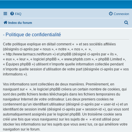
FAQ
Connexion
R
Index du forum
e
- Politique de confidentialité
c
h
Cette politique explique en détail comment « » et ses sociétés affiliées
(désignés ci-après par « nous », « notre », « nos », « »,
e
« http://www.tarmacs.net/forum ») et phpBB (désigné ci-après par « ils »,
r
« eux », « leur », « logiciel phpBB », « www.phpbb.com », « phpBB Limited »,
« Équipes phpBB ») utilisent n’importe quelle information collectée pendant
c
n’importe quelle session d’utilisation de votre part (désignée ci-après par « vos
h
informations »).
e
Vos informations sont collectées de deux manières. Premièrement, en
r
naviguant sur « », le logiciel phpBB créera un certain nombre de cookies, qui
sont des petits fichiers textes téléchargés dans les fichiers temporaires du
navigateur Internet de votre ordinateur. Les deux premiers cookies ne
contiennent qu’un identifiant utilisateur (désigné ci-après par « user-id ») et un
identifiant de session invité (désigné ci-après par « session-id »), qui vous sont
automatiquement assignés par le logiciel phpBB. Un troisième cookie sera
créé une fois que vous naviguerez sur les sujets de « » et est utilisé pour
stocker les informations sur les sujets que vous avez lus, ce qui améliore votre
navigation sur le forum.