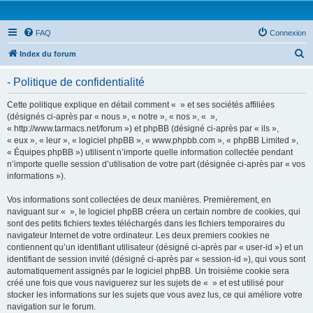
FAQ
Connexion
R
Index du forum
e
- Politique de confidentialité
c
h
Cette politique explique en détail comment « » et ses sociétés affiliées
(désignés ci-après par « nous », « notre », « nos », « »,
e
« http://www.tarmacs.net/forum ») et phpBB (désigné ci-après par « ils »,
r
« eux », « leur », « logiciel phpBB », « www.phpbb.com », « phpBB Limited »,
« Équipes phpBB ») utilisent n’importe quelle information collectée pendant
c
n’importe quelle session d’utilisation de votre part (désignée ci-après par « vos
h
informations »).
e
Vos informations sont collectées de deux manières. Premièrement, en
r
naviguant sur « », le logiciel phpBB créera un certain nombre de cookies, qui
sont des petits fichiers textes téléchargés dans les fichiers temporaires du
navigateur Internet de votre ordinateur. Les deux premiers cookies ne
contiennent qu’un identifiant utilisateur (désigné ci-après par « user-id ») et un
identifiant de session invité (désigné ci-après par « session-id »), qui vous sont
automatiquement assignés par le logiciel phpBB. Un troisième cookie sera
créé une fois que vous naviguerez sur les sujets de « » et est utilisé pour
stocker les informations sur les sujets que vous avez lus, ce qui améliore votre
navigation sur le forum.