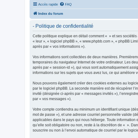
Accès rapide
FAQ
Index du forum
- Politique de confidentialité
Cette politique explique en détail comment « » et ses sociétés a
« leur », « logiciel phpBB », « www.phpbb.com », « phpBB Limite
après par « vos informations »).
Vos informations sont collectées de deux manières. Premièrement
temporaires du navigateur Internet de votre ordinateur. Les deux
après par « session-id »), qui vous sont automatiquement assign
informations sur les sujets que vous avez lus, ce qui améliore v
Nous pouvons également créer des cookies externes au logiciel
par le logiciel phpBB. La seconde manière est de récupérer l’in
invité (désignée ci-après par « messages invités »), l’enregis
par « vos messages »).
Votre compte contiendra au minimum un identifiant unique (dési
mot de passe »), et une adresse courriel personnelle valide (dé
applicables dans le pays qui nous héberge. Toute information e
qu’elle soit obligatoire ou non, reste à la discrétion de « ». D
souscrire ou non à l’envoi automatique de courriel par le logic