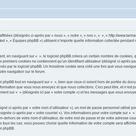
ffiliées (désignés ci-après par « nous », « notre », « nos », « », « http://www.tarma
d », « Équipes phpBB ») utilisent n’importe quelle information collectée pendant n’
, en naviguant sur « », le logiciel phpBB créera un certain nombre de cookies, qui 
 premiers cookies ne contiennent qu’un identifiant utilisateur (désigné ci-après par «
és par le logiciel phpBB. Un troisième cookie sera créé une fois que vous naviguerez
otre navigation sur le forum.
 phpBB tout en naviguant sur « », bien que ceux-ci soient hors de portée du docu
formation que vous nous envoyez et que nous collectons. Ceci peut être, et n’est pas
trement sur « » (désignée ici par « votre compte ») et les messages que vous envoye
gné ci-après par « votre nom d’utilisateur »), un mot de passe personnel utilisé po
signée ci-après par « votre courriel »). Vos informations pour votre compte sur « »
n-dehors de votre nom d’utilisateur, de votre mot de passe et de votre adresse cour
ans tous les cas, vous pouvez choisir quelle information de votre compte sera affich
iel phpBB.