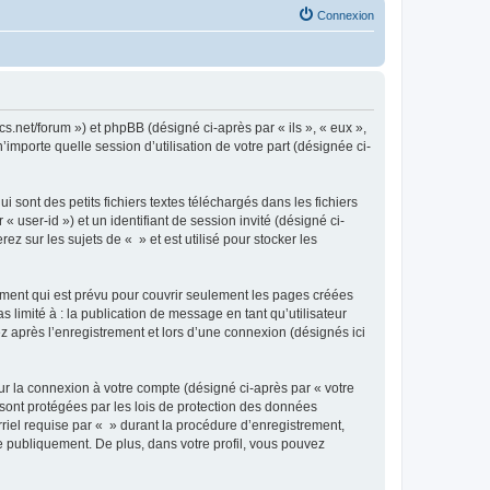
Connexion
cs.net/forum ») et phpBB (désigné ci-après par « ils », « eux »,
importe quelle session d’utilisation de votre part (désignée ci-
sont des petits fichiers textes téléchargés dans les fichiers
 user-id ») et un identifiant de session invité (désigné ci-
 sur les sujets de « » et est utilisé pour stocker les
ment qui est prévu pour couvrir seulement les pages créées
 limité à : la publication de message en tant qu’utilisateur
z après l’enregistrement et lors d’une connexion (désignés ici
ur la connexion à votre compte (désigné ci-après par « votre
 sont protégées par les lois de protection des données
riel requise par « » durant la procédure d’enregistrement,
ée publiquement. De plus, dans votre profil, vous pouvez