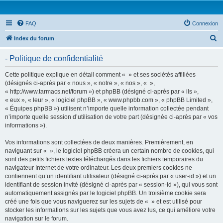
FAQ
Connexion
R
Index du forum
e
- Politique de confidentialité
c
h
Cette politique explique en détail comment « » et ses sociétés affiliées
(désignés ci-après par « nous », « notre », « nos », « »,
e
« http://www.tarmacs.net/forum ») et phpBB (désigné ci-après par « ils »,
r
« eux », « leur », « logiciel phpBB », « www.phpbb.com », « phpBB Limited »,
« Équipes phpBB ») utilisent n’importe quelle information collectée pendant
c
n’importe quelle session d’utilisation de votre part (désignée ci-après par « vos
h
informations »).
e
Vos informations sont collectées de deux manières. Premièrement, en
r
naviguant sur « », le logiciel phpBB créera un certain nombre de cookies, qui
sont des petits fichiers textes téléchargés dans les fichiers temporaires du
navigateur Internet de votre ordinateur. Les deux premiers cookies ne
contiennent qu’un identifiant utilisateur (désigné ci-après par « user-id ») et un
identifiant de session invité (désigné ci-après par « session-id »), qui vous sont
automatiquement assignés par le logiciel phpBB. Un troisième cookie sera
créé une fois que vous naviguerez sur les sujets de « » et est utilisé pour
stocker les informations sur les sujets que vous avez lus, ce qui améliore votre
navigation sur le forum.