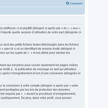
Connexion
cs.net/forum ») et phpBB (désigné ci-après par « ils », « eux »,
importe quelle session d’utilisation de votre part (désignée ci-
sont des petits fichiers textes téléchargés dans les fichiers
 user-id ») et un identifiant de session invité (désigné ci-
 sur les sujets de « » et est utilisé pour stocker les
ment qui est prévu pour couvrir seulement les pages créées
 limité à : la publication de message en tant qu’utilisateur
z après l’enregistrement et lors d’une connexion (désignés ici
ur la connexion à votre compte (désigné ci-après par « votre
 sont protégées par les lois de protection des données
riel requise par « » durant la procédure d’enregistrement,
ée publiquement. De plus, dans votre profil, vous pouvez