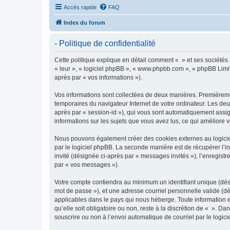
Accès rapide
FAQ
Index du forum
- Politique de confidentialité
Cette politique explique en détail comment « » et ses sociétés a
« leur », « logiciel phpBB », « www.phpbb.com », « phpBB Limite
après par « vos informations »).
Vos informations sont collectées de deux manières. Premièrement
temporaires du navigateur Internet de votre ordinateur. Les deux
après par « session-id »), qui vous sont automatiquement assign
informations sur les sujets que vous avez lus, ce qui améliore v
Nous pouvons également créer des cookies externes au logiciel
par le logiciel phpBB. La seconde manière est de récupérer l’in
invité (désignée ci-après par « messages invités »), l’enregis
par « vos messages »).
Votre compte contiendra au minimum un identifiant unique (dési
mot de passe »), et une adresse courriel personnelle valide (dé
applicables dans le pays qui nous héberge. Toute information e
qu’elle soit obligatoire ou non, reste à la discrétion de « ». D
souscrire ou non à l’envoi automatique de courriel par le logic