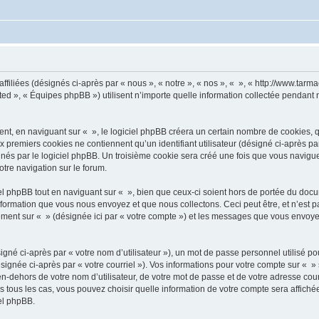
ffiliées (désignés ci-après par « nous », « notre », « nos », « », « http://www.tarma
d », « Équipes phpBB ») utilisent n’importe quelle information collectée pendant n’
, en naviguant sur « », le logiciel phpBB créera un certain nombre de cookies, qui 
 premiers cookies ne contiennent qu’un identifiant utilisateur (désigné ci-après par «
és par le logiciel phpBB. Un troisième cookie sera créé une fois que vous naviguerez
otre navigation sur le forum.
 phpBB tout en naviguant sur « », bien que ceux-ci soient hors de portée du docu
formation que vous nous envoyez et que nous collectons. Ceci peut être, et n’est pas
trement sur « » (désignée ici par « votre compte ») et les messages que vous envoye
gné ci-après par « votre nom d’utilisateur »), un mot de passe personnel utilisé po
signée ci-après par « votre courriel »). Vos informations pour votre compte sur « »
n-dehors de votre nom d’utilisateur, de votre mot de passe et de votre adresse cour
ans tous les cas, vous pouvez choisir quelle information de votre compte sera affich
iel phpBB.