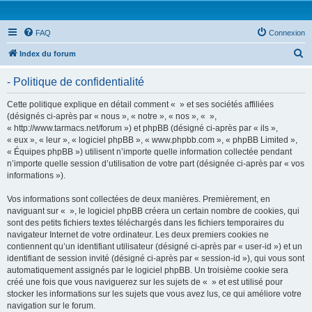
FAQ
Connexion
R
Index du forum
e
- Politique de confidentialité
c
h
Cette politique explique en détail comment « » et ses sociétés affiliées
(désignés ci-après par « nous », « notre », « nos », « »,
e
« http://www.tarmacs.net/forum ») et phpBB (désigné ci-après par « ils »,
r
« eux », « leur », « logiciel phpBB », « www.phpbb.com », « phpBB Limited »,
« Équipes phpBB ») utilisent n’importe quelle information collectée pendant
c
n’importe quelle session d’utilisation de votre part (désignée ci-après par « vos
h
informations »).
e
Vos informations sont collectées de deux manières. Premièrement, en
r
naviguant sur « », le logiciel phpBB créera un certain nombre de cookies, qui
sont des petits fichiers textes téléchargés dans les fichiers temporaires du
navigateur Internet de votre ordinateur. Les deux premiers cookies ne
contiennent qu’un identifiant utilisateur (désigné ci-après par « user-id ») et un
identifiant de session invité (désigné ci-après par « session-id »), qui vous sont
automatiquement assignés par le logiciel phpBB. Un troisième cookie sera
créé une fois que vous naviguerez sur les sujets de « » et est utilisé pour
stocker les informations sur les sujets que vous avez lus, ce qui améliore votre
navigation sur le forum.