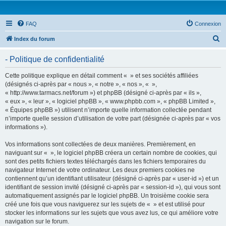
FAQ
Connexion
R
Index du forum
e
- Politique de confidentialité
c
h
Cette politique explique en détail comment « » et ses sociétés affiliées
(désignés ci-après par « nous », « notre », « nos », « »,
e
« http://www.tarmacs.net/forum ») et phpBB (désigné ci-après par « ils »,
r
« eux », « leur », « logiciel phpBB », « www.phpbb.com », « phpBB Limited »,
« Équipes phpBB ») utilisent n’importe quelle information collectée pendant
c
n’importe quelle session d’utilisation de votre part (désignée ci-après par « vos
h
informations »).
e
Vos informations sont collectées de deux manières. Premièrement, en
r
naviguant sur « », le logiciel phpBB créera un certain nombre de cookies, qui
sont des petits fichiers textes téléchargés dans les fichiers temporaires du
navigateur Internet de votre ordinateur. Les deux premiers cookies ne
contiennent qu’un identifiant utilisateur (désigné ci-après par « user-id ») et un
identifiant de session invité (désigné ci-après par « session-id »), qui vous sont
automatiquement assignés par le logiciel phpBB. Un troisième cookie sera
créé une fois que vous naviguerez sur les sujets de « » et est utilisé pour
stocker les informations sur les sujets que vous avez lus, ce qui améliore votre
navigation sur le forum.