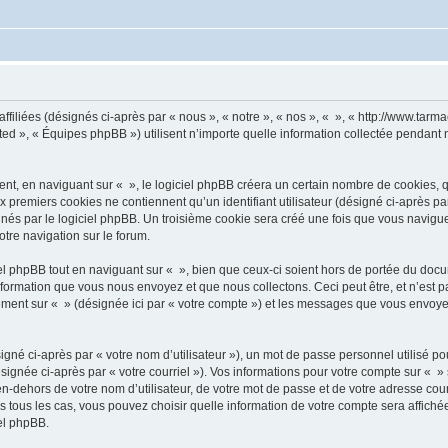
ffiliées (désignés ci-après par « nous », « notre », « nos », « », « http://www.tarma
d », « Équipes phpBB ») utilisent n’importe quelle information collectée pendant n’
, en naviguant sur « », le logiciel phpBB créera un certain nombre de cookies, qui 
 premiers cookies ne contiennent qu’un identifiant utilisateur (désigné ci-après par «
és par le logiciel phpBB. Un troisième cookie sera créé une fois que vous naviguerez
otre navigation sur le forum.
 phpBB tout en naviguant sur « », bien que ceux-ci soient hors de portée du docu
formation que vous nous envoyez et que nous collectons. Ceci peut être, et n’est pas
trement sur « » (désignée ici par « votre compte ») et les messages que vous envoye
gné ci-après par « votre nom d’utilisateur »), un mot de passe personnel utilisé po
signée ci-après par « votre courriel »). Vos informations pour votre compte sur « »
n-dehors de votre nom d’utilisateur, de votre mot de passe et de votre adresse cour
ans tous les cas, vous pouvez choisir quelle information de votre compte sera affich
iel phpBB.