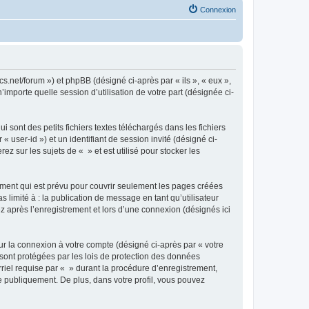
Connexion
cs.net/forum ») et phpBB (désigné ci-après par « ils », « eux »,
importe quelle session d’utilisation de votre part (désignée ci-
sont des petits fichiers textes téléchargés dans les fichiers
 user-id ») et un identifiant de session invité (désigné ci-
 sur les sujets de « » et est utilisé pour stocker les
ment qui est prévu pour couvrir seulement les pages créées
 limité à : la publication de message en tant qu’utilisateur
z après l’enregistrement et lors d’une connexion (désignés ici
ur la connexion à votre compte (désigné ci-après par « votre
 sont protégées par les lois de protection des données
riel requise par « » durant la procédure d’enregistrement,
ée publiquement. De plus, dans votre profil, vous pouvez