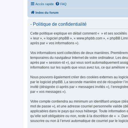
Accès rapide
FAQ
Index du forum
- Politique de confidentialité
Cette politique explique en détail comment « » et ses sociétés a
« leur », « logiciel phpBB », « www.phpbb.com », « phpBB Limite
après par « vos informations »).
Vos informations sont collectées de deux manières. Premièrement
temporaires du navigateur Internet de votre ordinateur. Les deux
après par « session-id »), qui vous sont automatiquement assign
informations sur les sujets que vous avez lus, ce qui améliore v
Nous pouvons également créer des cookies externes au logiciel
par le logiciel phpBB. La seconde manière est de récupérer l’in
invité (désignée ci-après par « messages invités »), l’enregis
par « vos messages »).
Votre compte contiendra au minimum un identifiant unique (dési
mot de passe »), et une adresse courriel personnelle valide (dé
applicables dans le pays qui nous héberge. Toute information e
qu’elle soit obligatoire ou non, reste à la discrétion de « ». D
souscrire ou non à l’envoi automatique de courriel par le logic