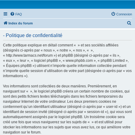
FAQ
Connexion
R
Index du forum
e
- Politique de confidentialité
c
h
Cette politique explique en détail comment « » et ses sociétés affiliées
(désignés ci-après par « nous », « notre », « nos », « »,
e
« http://www.tarmacs.net/forum ») et phpBB (désigné ci-après par « ils »,
r
« eux », « leur », « logiciel phpBB », « www.phpbb.com », « phpBB Limited »,
« Équipes phpBB ») utilisent n’importe quelle information collectée pendant
c
n’importe quelle session d’utilisation de votre part (désignée ci-après par « vos
h
informations »).
e
Vos informations sont collectées de deux manières. Premièrement, en
r
naviguant sur « », le logiciel phpBB créera un certain nombre de cookies, qui
sont des petits fichiers textes téléchargés dans les fichiers temporaires du
navigateur Internet de votre ordinateur. Les deux premiers cookies ne
contiennent qu’un identifiant utilisateur (désigné ci-après par « user-id ») et un
identifiant de session invité (désigné ci-après par « session-id »), qui vous sont
automatiquement assignés par le logiciel phpBB. Un troisième cookie sera
créé une fois que vous naviguerez sur les sujets de « » et est utilisé pour
stocker les informations sur les sujets que vous avez lus, ce qui améliore votre
navigation sur le forum.