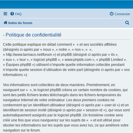
FAQ
Connexion
R
Index du forum
e
- Politique de confidentialité
c
h
Cette politique explique en détail comment « » et ses sociétés affiliées
(désignés ci-après par « nous », « notre », « nos », « »,
e
« http://www.tarmacs.net/forum ») et phpBB (désigné ci-après par « ils »,
r
« eux », « leur », « logiciel phpBB », « www.phpbb.com », « phpBB Limited »,
« Équipes phpBB ») utilisent n’importe quelle information collectée pendant
c
n’importe quelle session d’utilisation de votre part (désignée ci-après par « vos
h
informations »).
e
Vos informations sont collectées de deux manières. Premièrement, en
r
naviguant sur « », le logiciel phpBB créera un certain nombre de cookies, qui
sont des petits fichiers textes téléchargés dans les fichiers temporaires du
navigateur Internet de votre ordinateur. Les deux premiers cookies ne
contiennent qu’un identifiant utilisateur (désigné ci-après par « user-id ») et un
identifiant de session invité (désigné ci-après par « session-id »), qui vous sont
automatiquement assignés par le logiciel phpBB. Un troisième cookie sera
créé une fois que vous naviguerez sur les sujets de « » et est utilisé pour
stocker les informations sur les sujets que vous avez lus, ce qui améliore votre
navigation sur le forum.