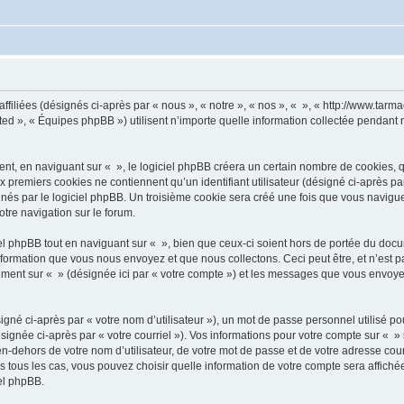
ffiliées (désignés ci-après par « nous », « notre », « nos », « », « http://www.tarma
d », « Équipes phpBB ») utilisent n’importe quelle information collectée pendant n’
, en naviguant sur « », le logiciel phpBB créera un certain nombre de cookies, qui 
 premiers cookies ne contiennent qu’un identifiant utilisateur (désigné ci-après par «
és par le logiciel phpBB. Un troisième cookie sera créé une fois que vous naviguerez
otre navigation sur le forum.
 phpBB tout en naviguant sur « », bien que ceux-ci soient hors de portée du docu
formation que vous nous envoyez et que nous collectons. Ceci peut être, et n’est pas
trement sur « » (désignée ici par « votre compte ») et les messages que vous envoye
gné ci-après par « votre nom d’utilisateur »), un mot de passe personnel utilisé po
signée ci-après par « votre courriel »). Vos informations pour votre compte sur « »
n-dehors de votre nom d’utilisateur, de votre mot de passe et de votre adresse cour
ans tous les cas, vous pouvez choisir quelle information de votre compte sera affich
iel phpBB.