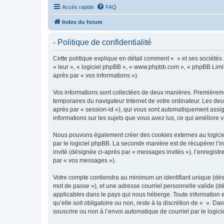
Accès rapide
FAQ
Index du forum
- Politique de confidentialité
Cette politique explique en détail comment « » et ses sociétés a
« leur », « logiciel phpBB », « www.phpbb.com », « phpBB Limite
après par « vos informations »).
Vos informations sont collectées de deux manières. Premièrement
temporaires du navigateur Internet de votre ordinateur. Les deux
après par « session-id »), qui vous sont automatiquement assign
informations sur les sujets que vous avez lus, ce qui améliore v
Nous pouvons également créer des cookies externes au logiciel
par le logiciel phpBB. La seconde manière est de récupérer l’in
invité (désignée ci-après par « messages invités »), l’enregis
par « vos messages »).
Votre compte contiendra au minimum un identifiant unique (dési
mot de passe »), et une adresse courriel personnelle valide (dé
applicables dans le pays qui nous héberge. Toute information e
qu’elle soit obligatoire ou non, reste à la discrétion de « ». D
souscrire ou non à l’envoi automatique de courriel par le logic