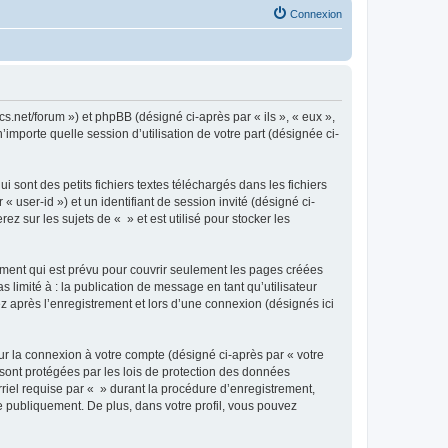
Connexion
cs.net/forum ») et phpBB (désigné ci-après par « ils », « eux »,
importe quelle session d’utilisation de votre part (désignée ci-
sont des petits fichiers textes téléchargés dans les fichiers
 user-id ») et un identifiant de session invité (désigné ci-
 sur les sujets de « » et est utilisé pour stocker les
ment qui est prévu pour couvrir seulement les pages créées
 limité à : la publication de message en tant qu’utilisateur
z après l’enregistrement et lors d’une connexion (désignés ici
ur la connexion à votre compte (désigné ci-après par « votre
 sont protégées par les lois de protection des données
riel requise par « » durant la procédure d’enregistrement,
ée publiquement. De plus, dans votre profil, vous pouvez