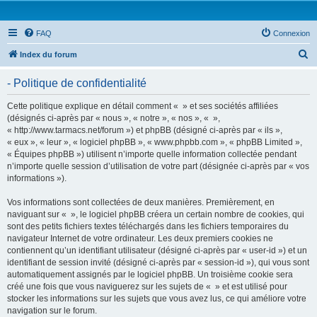
FAQ
Connexion
R
Index du forum
e
- Politique de confidentialité
c
h
Cette politique explique en détail comment « » et ses sociétés affiliées
(désignés ci-après par « nous », « notre », « nos », « »,
e
« http://www.tarmacs.net/forum ») et phpBB (désigné ci-après par « ils »,
r
« eux », « leur », « logiciel phpBB », « www.phpbb.com », « phpBB Limited »,
« Équipes phpBB ») utilisent n’importe quelle information collectée pendant
c
n’importe quelle session d’utilisation de votre part (désignée ci-après par « vos
h
informations »).
e
Vos informations sont collectées de deux manières. Premièrement, en
r
naviguant sur « », le logiciel phpBB créera un certain nombre de cookies, qui
sont des petits fichiers textes téléchargés dans les fichiers temporaires du
navigateur Internet de votre ordinateur. Les deux premiers cookies ne
contiennent qu’un identifiant utilisateur (désigné ci-après par « user-id ») et un
identifiant de session invité (désigné ci-après par « session-id »), qui vous sont
automatiquement assignés par le logiciel phpBB. Un troisième cookie sera
créé une fois que vous naviguerez sur les sujets de « » et est utilisé pour
stocker les informations sur les sujets que vous avez lus, ce qui améliore votre
navigation sur le forum.