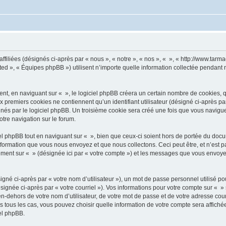
ffiliées (désignés ci-après par « nous », « notre », « nos », « », « http://www.tarma
d », « Équipes phpBB ») utilisent n’importe quelle information collectée pendant n’
, en naviguant sur « », le logiciel phpBB créera un certain nombre de cookies, qui 
 premiers cookies ne contiennent qu’un identifiant utilisateur (désigné ci-après par «
és par le logiciel phpBB. Un troisième cookie sera créé une fois que vous naviguerez
otre navigation sur le forum.
 phpBB tout en naviguant sur « », bien que ceux-ci soient hors de portée du docu
formation que vous nous envoyez et que nous collectons. Ceci peut être, et n’est pas
trement sur « » (désignée ici par « votre compte ») et les messages que vous envoye
gné ci-après par « votre nom d’utilisateur »), un mot de passe personnel utilisé po
signée ci-après par « votre courriel »). Vos informations pour votre compte sur « »
n-dehors de votre nom d’utilisateur, de votre mot de passe et de votre adresse cour
ans tous les cas, vous pouvez choisir quelle information de votre compte sera affich
iel phpBB.