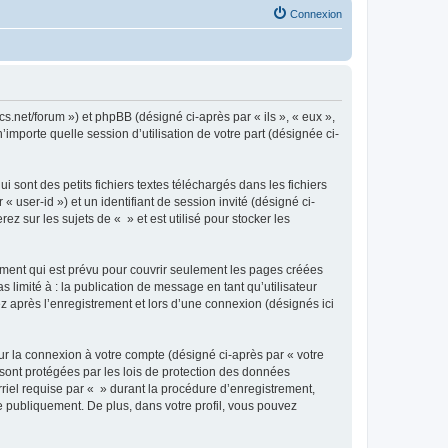
Connexion
cs.net/forum ») et phpBB (désigné ci-après par « ils », « eux »,
importe quelle session d’utilisation de votre part (désignée ci-
sont des petits fichiers textes téléchargés dans les fichiers
 user-id ») et un identifiant de session invité (désigné ci-
 sur les sujets de « » et est utilisé pour stocker les
ment qui est prévu pour couvrir seulement les pages créées
 limité à : la publication de message en tant qu’utilisateur
z après l’enregistrement et lors d’une connexion (désignés ici
ur la connexion à votre compte (désigné ci-après par « votre
 sont protégées par les lois de protection des données
riel requise par « » durant la procédure d’enregistrement,
ée publiquement. De plus, dans votre profil, vous pouvez