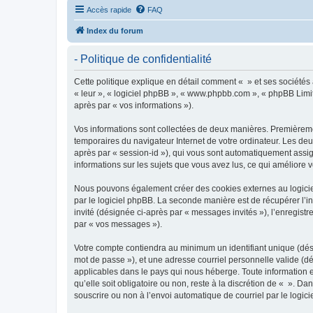
Accès rapide
FAQ
Index du forum
- Politique de confidentialité
Cette politique explique en détail comment « » et ses sociétés a
« leur », « logiciel phpBB », « www.phpbb.com », « phpBB Limite
après par « vos informations »).
Vos informations sont collectées de deux manières. Premièrement
temporaires du navigateur Internet de votre ordinateur. Les deux
après par « session-id »), qui vous sont automatiquement assign
informations sur les sujets que vous avez lus, ce qui améliore v
Nous pouvons également créer des cookies externes au logiciel
par le logiciel phpBB. La seconde manière est de récupérer l’in
invité (désignée ci-après par « messages invités »), l’enregis
par « vos messages »).
Votre compte contiendra au minimum un identifiant unique (dési
mot de passe »), et une adresse courriel personnelle valide (dé
applicables dans le pays qui nous héberge. Toute information e
qu’elle soit obligatoire ou non, reste à la discrétion de « ». D
souscrire ou non à l’envoi automatique de courriel par le logic