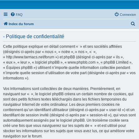
FAQ
Connexion
R
Index du forum
e
- Politique de confidentialité
c
h
Cette politique explique en détail comment « » et ses sociétés affiliées
(désignés ci-après par « nous », « notre », « nos », « »,
e
« http://www.tarmacs.net/forum ») et phpBB (désigné ci-après par « ils »,
r
« eux », « leur », « logiciel phpBB », « www.phpbb.com », « phpBB Limited »,
« Équipes phpBB ») utilisent n’importe quelle information collectée pendant
c
n’importe quelle session d’utilisation de votre part (désignée ci-après par « vos
h
informations »).
e
Vos informations sont collectées de deux manières. Premièrement, en
r
naviguant sur « », le logiciel phpBB créera un certain nombre de cookies, qui
sont des petits fichiers textes téléchargés dans les fichiers temporaires du
navigateur Internet de votre ordinateur. Les deux premiers cookies ne
contiennent qu’un identifiant utilisateur (désigné ci-après par « user-id ») et un
identifiant de session invité (désigné ci-après par « session-id »), qui vous sont
automatiquement assignés par le logiciel phpBB. Un troisième cookie sera
créé une fois que vous naviguerez sur les sujets de « » et est utilisé pour
stocker les informations sur les sujets que vous avez lus, ce qui améliore votre
navigation sur le forum.