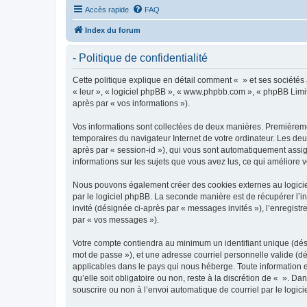
Accès rapide
FAQ
Index du forum
- Politique de confidentialité
Cette politique explique en détail comment « » et ses sociétés a
« leur », « logiciel phpBB », « www.phpbb.com », « phpBB Limite
après par « vos informations »).
Vos informations sont collectées de deux manières. Premièrement
temporaires du navigateur Internet de votre ordinateur. Les deux
après par « session-id »), qui vous sont automatiquement assign
informations sur les sujets que vous avez lus, ce qui améliore v
Nous pouvons également créer des cookies externes au logiciel
par le logiciel phpBB. La seconde manière est de récupérer l’in
invité (désignée ci-après par « messages invités »), l’enregis
par « vos messages »).
Votre compte contiendra au minimum un identifiant unique (dési
mot de passe »), et une adresse courriel personnelle valide (dé
applicables dans le pays qui nous héberge. Toute information e
qu’elle soit obligatoire ou non, reste à la discrétion de « ». D
souscrire ou non à l’envoi automatique de courriel par le logic