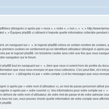
ffiliées (désignés ci-après par « nous », « notre », « nos », « », « http://www.tarma
d », « Équipes phpBB ») utilisent n’importe quelle information collectée pendant n’
, en naviguant sur « », le logiciel phpBB créera un certain nombre de cookies, qui 
 premiers cookies ne contiennent qu’un identifiant utilisateur (désigné ci-après par «
és par le logiciel phpBB. Un troisième cookie sera créé une fois que vous naviguerez
otre navigation sur le forum.
 phpBB tout en naviguant sur « », bien que ceux-ci soient hors de portée du docu
formation que vous nous envoyez et que nous collectons. Ceci peut être, et n’est pas
trement sur « » (désignée ici par « votre compte ») et les messages que vous envoye
gné ci-après par « votre nom d’utilisateur »), un mot de passe personnel utilisé po
signée ci-après par « votre courriel »). Vos informations pour votre compte sur « »
n-dehors de votre nom d’utilisateur, de votre mot de passe et de votre adresse cour
ans tous les cas, vous pouvez choisir quelle information de votre compte sera affich
iel phpBB.