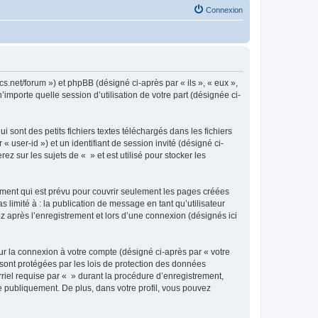
Connexion
cs.net/forum ») et phpBB (désigné ci-après par « ils », « eux »,
importe quelle session d’utilisation de votre part (désignée ci-
sont des petits fichiers textes téléchargés dans les fichiers
 user-id ») et un identifiant de session invité (désigné ci-
 sur les sujets de « » et est utilisé pour stocker les
ment qui est prévu pour couvrir seulement les pages créées
 limité à : la publication de message en tant qu’utilisateur
z après l’enregistrement et lors d’une connexion (désignés ici
ur la connexion à votre compte (désigné ci-après par « votre
 sont protégées par les lois de protection des données
riel requise par « » durant la procédure d’enregistrement,
ée publiquement. De plus, dans votre profil, vous pouvez