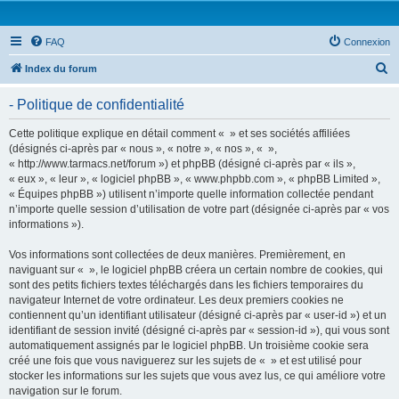
FAQ
Connexion
R
Index du forum
e
- Politique de confidentialité
c
h
Cette politique explique en détail comment « » et ses sociétés affiliées
(désignés ci-après par « nous », « notre », « nos », « »,
e
« http://www.tarmacs.net/forum ») et phpBB (désigné ci-après par « ils »,
r
« eux », « leur », « logiciel phpBB », « www.phpbb.com », « phpBB Limited »,
« Équipes phpBB ») utilisent n’importe quelle information collectée pendant
c
n’importe quelle session d’utilisation de votre part (désignée ci-après par « vos
h
informations »).
e
Vos informations sont collectées de deux manières. Premièrement, en
r
naviguant sur « », le logiciel phpBB créera un certain nombre de cookies, qui
sont des petits fichiers textes téléchargés dans les fichiers temporaires du
navigateur Internet de votre ordinateur. Les deux premiers cookies ne
contiennent qu’un identifiant utilisateur (désigné ci-après par « user-id ») et un
identifiant de session invité (désigné ci-après par « session-id »), qui vous sont
automatiquement assignés par le logiciel phpBB. Un troisième cookie sera
créé une fois que vous naviguerez sur les sujets de « » et est utilisé pour
stocker les informations sur les sujets que vous avez lus, ce qui améliore votre
navigation sur le forum.