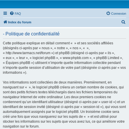
FAQ
Connexion
R
Index du forum
e
- Politique de confidentialité
c
h
Cette politique explique en détail comment « » et ses sociétés affiliées
(désignés ci-après par « nous », « notre », « nos », « »,
e
« http://www.tarmacs.net/forum ») et phpBB (désigné ci-après par « ils »,
r
« eux », « leur », « logiciel phpBB », « www.phpbb.com », « phpBB Limited »,
« Équipes phpBB ») utilisent n’importe quelle information collectée pendant
c
n’importe quelle session d’utilisation de votre part (désignée ci-après par « vos
h
informations »).
e
Vos informations sont collectées de deux manières. Premièrement, en
r
naviguant sur « », le logiciel phpBB créera un certain nombre de cookies, qui
sont des petits fichiers textes téléchargés dans les fichiers temporaires du
navigateur Internet de votre ordinateur. Les deux premiers cookies ne
contiennent qu’un identifiant utilisateur (désigné ci-après par « user-id ») et un
identifiant de session invité (désigné ci-après par « session-id »), qui vous sont
automatiquement assignés par le logiciel phpBB. Un troisième cookie sera
créé une fois que vous naviguerez sur les sujets de « » et est utilisé pour
stocker les informations sur les sujets que vous avez lus, ce qui améliore votre
navigation sur le forum.