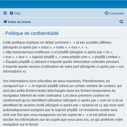
FAQ
Connexion
R
Index du forum
e
- Politique de confidentialité
c
h
Cette politique explique en détail comment « » et ses sociétés affiliées
(désignés ci-après par « nous », « notre », « nos », « »,
e
« http://www.tarmacs.net/forum ») et phpBB (désigné ci-après par « ils »,
r
« eux », « leur », « logiciel phpBB », « www.phpbb.com », « phpBB Limited »,
« Équipes phpBB ») utilisent n’importe quelle information collectée pendant
c
n’importe quelle session d’utilisation de votre part (désignée ci-après par « vos
h
informations »).
e
Vos informations sont collectées de deux manières. Premièrement, en
r
naviguant sur « », le logiciel phpBB créera un certain nombre de cookies, qui
sont des petits fichiers textes téléchargés dans les fichiers temporaires du
navigateur Internet de votre ordinateur. Les deux premiers cookies ne
contiennent qu’un identifiant utilisateur (désigné ci-après par « user-id ») et un
identifiant de session invité (désigné ci-après par « session-id »), qui vous sont
automatiquement assignés par le logiciel phpBB. Un troisième cookie sera
créé une fois que vous naviguerez sur les sujets de « » et est utilisé pour
stocker les informations sur les sujets que vous avez lus, ce qui améliore votre
navigation sur le forum.