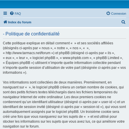
FAQ
Connexion
R
Index du forum
e
- Politique de confidentialité
c
h
Cette politique explique en détail comment « » et ses sociétés affiliées
(désignés ci-après par « nous », « notre », « nos », « »,
e
« http://www.tarmacs.net/forum ») et phpBB (désigné ci-après par « ils »,
r
« eux », « leur », « logiciel phpBB », « www.phpbb.com », « phpBB Limited »,
« Équipes phpBB ») utilisent n’importe quelle information collectée pendant
c
n’importe quelle session d’utilisation de votre part (désignée ci-après par « vos
h
informations »).
e
Vos informations sont collectées de deux manières. Premièrement, en
r
naviguant sur « », le logiciel phpBB créera un certain nombre de cookies, qui
sont des petits fichiers textes téléchargés dans les fichiers temporaires du
navigateur Internet de votre ordinateur. Les deux premiers cookies ne
contiennent qu’un identifiant utilisateur (désigné ci-après par « user-id ») et un
identifiant de session invité (désigné ci-après par « session-id »), qui vous sont
automatiquement assignés par le logiciel phpBB. Un troisième cookie sera
créé une fois que vous naviguerez sur les sujets de « » et est utilisé pour
stocker les informations sur les sujets que vous avez lus, ce qui améliore votre
navigation sur le forum.