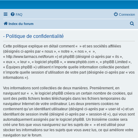
FAQ
Connexion
R
Index du forum
e
- Politique de confidentialité
c
h
Cette politique explique en détail comment « » et ses sociétés affiliées
(désignés ci-après par « nous », « notre », « nos », « »,
e
« http://www.tarmacs.net/forum ») et phpBB (désigné ci-après par « ils »,
r
« eux », « leur », « logiciel phpBB », « www.phpbb.com », « phpBB Limited »,
« Équipes phpBB ») utilisent n’importe quelle information collectée pendant
c
n’importe quelle session d’utilisation de votre part (désignée ci-après par « vos
h
informations »).
e
Vos informations sont collectées de deux manières. Premièrement, en
r
naviguant sur « », le logiciel phpBB créera un certain nombre de cookies, qui
sont des petits fichiers textes téléchargés dans les fichiers temporaires du
navigateur Internet de votre ordinateur. Les deux premiers cookies ne
contiennent qu’un identifiant utilisateur (désigné ci-après par « user-id ») et un
identifiant de session invité (désigné ci-après par « session-id »), qui vous sont
automatiquement assignés par le logiciel phpBB. Un troisième cookie sera
créé une fois que vous naviguerez sur les sujets de « » et est utilisé pour
stocker les informations sur les sujets que vous avez lus, ce qui améliore votre
navigation sur le forum.