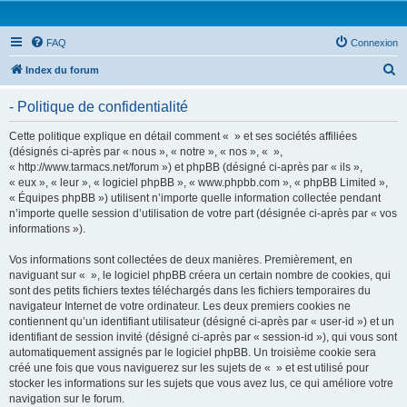
FAQ
Connexion
R
Index du forum
e
- Politique de confidentialité
c
h
Cette politique explique en détail comment « » et ses sociétés affiliées
(désignés ci-après par « nous », « notre », « nos », « »,
e
« http://www.tarmacs.net/forum ») et phpBB (désigné ci-après par « ils »,
r
« eux », « leur », « logiciel phpBB », « www.phpbb.com », « phpBB Limited »,
« Équipes phpBB ») utilisent n’importe quelle information collectée pendant
c
n’importe quelle session d’utilisation de votre part (désignée ci-après par « vos
h
informations »).
e
Vos informations sont collectées de deux manières. Premièrement, en
r
naviguant sur « », le logiciel phpBB créera un certain nombre de cookies, qui
sont des petits fichiers textes téléchargés dans les fichiers temporaires du
navigateur Internet de votre ordinateur. Les deux premiers cookies ne
contiennent qu’un identifiant utilisateur (désigné ci-après par « user-id ») et un
identifiant de session invité (désigné ci-après par « session-id »), qui vous sont
automatiquement assignés par le logiciel phpBB. Un troisième cookie sera
créé une fois que vous naviguerez sur les sujets de « » et est utilisé pour
stocker les informations sur les sujets que vous avez lus, ce qui améliore votre
navigation sur le forum.