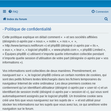
FAQ
Connexion
R
Index du forum
e
- Politique de confidentialité
c
h
Cette politique explique en détail comment « » et ses sociétés affiliées
(désignés ci-après par « nous », « notre », « nos », « »,
e
« http://www.tarmacs.net/forum ») et phpBB (désigné ci-après par « ils »,
r
« eux », « leur », « logiciel phpBB », « www.phpbb.com », « phpBB Limited »,
« Équipes phpBB ») utilisent n’importe quelle information collectée pendant
c
n’importe quelle session d’utilisation de votre part (désignée ci-après par « vos
h
informations »).
e
Vos informations sont collectées de deux manières. Premièrement, en
r
naviguant sur « », le logiciel phpBB créera un certain nombre de cookies, qui
sont des petits fichiers textes téléchargés dans les fichiers temporaires du
navigateur Internet de votre ordinateur. Les deux premiers cookies ne
contiennent qu’un identifiant utilisateur (désigné ci-après par « user-id ») et un
identifiant de session invité (désigné ci-après par « session-id »), qui vous sont
automatiquement assignés par le logiciel phpBB. Un troisième cookie sera
créé une fois que vous naviguerez sur les sujets de « » et est utilisé pour
stocker les informations sur les sujets que vous avez lus, ce qui améliore votre
navigation sur le forum.