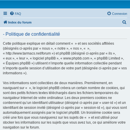
FAQ
Connexion
R
Index du forum
e
- Politique de confidentialité
c
h
Cette politique explique en détail comment « » et ses sociétés affiliées
(désignés ci-après par « nous », « notre », « nos », « »,
e
« http://www.tarmacs.net/forum ») et phpBB (désigné ci-après par « ils »,
r
« eux », « leur », « logiciel phpBB », « www.phpbb.com », « phpBB Limited »,
« Équipes phpBB ») utilisent n’importe quelle information collectée pendant
c
n’importe quelle session d’utilisation de votre part (désignée ci-après par « vos
h
informations »).
e
Vos informations sont collectées de deux manières. Premièrement, en
r
naviguant sur « », le logiciel phpBB créera un certain nombre de cookies, qui
sont des petits fichiers textes téléchargés dans les fichiers temporaires du
navigateur Internet de votre ordinateur. Les deux premiers cookies ne
contiennent qu’un identifiant utilisateur (désigné ci-après par « user-id ») et un
identifiant de session invité (désigné ci-après par « session-id »), qui vous sont
automatiquement assignés par le logiciel phpBB. Un troisième cookie sera
créé une fois que vous naviguerez sur les sujets de « » et est utilisé pour
stocker les informations sur les sujets que vous avez lus, ce qui améliore votre
navigation sur le forum.