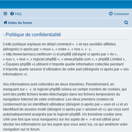
FAQ
Connexion
R
Index du forum
e
- Politique de confidentialité
c
h
Cette politique explique en détail comment « » et ses sociétés affiliées
(désignés ci-après par « nous », « notre », « nos », « »,
e
« http://www.tarmacs.net/forum ») et phpBB (désigné ci-après par « ils »,
r
« eux », « leur », « logiciel phpBB », « www.phpbb.com », « phpBB Limited »,
« Équipes phpBB ») utilisent n’importe quelle information collectée pendant
c
n’importe quelle session d’utilisation de votre part (désignée ci-après par « vos
h
informations »).
e
Vos informations sont collectées de deux manières. Premièrement, en
r
naviguant sur « », le logiciel phpBB créera un certain nombre de cookies, qui
sont des petits fichiers textes téléchargés dans les fichiers temporaires du
navigateur Internet de votre ordinateur. Les deux premiers cookies ne
contiennent qu’un identifiant utilisateur (désigné ci-après par « user-id ») et un
identifiant de session invité (désigné ci-après par « session-id »), qui vous sont
automatiquement assignés par le logiciel phpBB. Un troisième cookie sera
créé une fois que vous naviguerez sur les sujets de « » et est utilisé pour
stocker les informations sur les sujets que vous avez lus, ce qui améliore votre
navigation sur le forum.