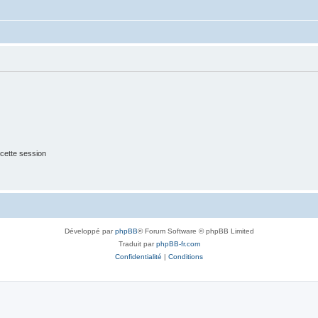
cette session
Développé par
phpBB
® Forum Software © phpBB Limited
Traduit par
phpBB-fr.com
Confidentialité
|
Conditions