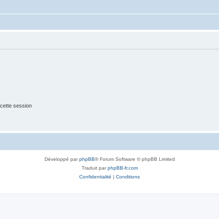
cette session
Développé par
phpBB
® Forum Software © phpBB Limited
Traduit par
phpBB-fr.com
Confidentialité
|
Conditions