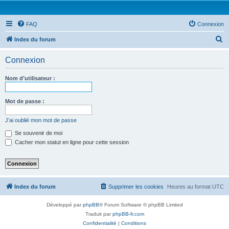
FAQ
Connexion
R
Index du forum
e
Connexion
c
h
Nom d’utilisateur :
e
r
Mot de passe :
c
J’ai oublié mon mot de passe
h
Se souvenir de moi
e
Cacher mon statut en ligne pour cette session
r
Index du forum
Supprimer les cookies
Heures au format
UTC
Développé par
phpBB
® Forum Software © phpBB Limited
Traduit par
phpBB-fr.com
Confidentialité
|
Conditions