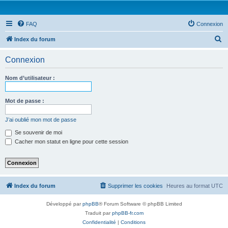
FAQ
Connexion
R
Index du forum
e
Connexion
c
h
Nom d’utilisateur :
e
r
Mot de passe :
c
J’ai oublié mon mot de passe
h
Se souvenir de moi
e
Cacher mon statut en ligne pour cette session
r
Index du forum
Supprimer les cookies
Heures au format
UTC
Développé par
phpBB
® Forum Software © phpBB Limited
Traduit par
phpBB-fr.com
Confidentialité
|
Conditions