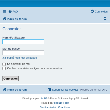
FAQ
Connexion
R
Index du forum
e
Connexion
c
h
Nom d’utilisateur :
e
r
Mot de passe :
c
J’ai oublié mon mot de passe
h
Se souvenir de moi
e
Cacher mon statut en ligne pour cette session
r
Index du forum
Supprimer les cookies
Heures au format
UTC
Développé par
phpBB
® Forum Software © phpBB Limited
Traduit par
phpBB-fr.com
Confidentialité
|
Conditions