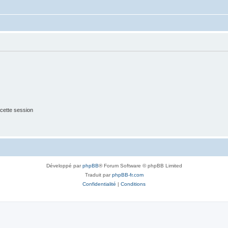
cette session
Développé par
phpBB
® Forum Software © phpBB Limited
Traduit par
phpBB-fr.com
Confidentialité
|
Conditions