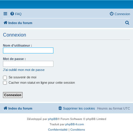
FAQ
Connexion
R
Index du forum
e
Connexion
c
h
Nom d’utilisateur :
e
r
Mot de passe :
c
J’ai oublié mon mot de passe
h
Se souvenir de moi
e
Cacher mon statut en ligne pour cette session
r
Index du forum
Supprimer les cookies
Heures au format
UTC
Développé par
phpBB
® Forum Software © phpBB Limited
Traduit par
phpBB-fr.com
Confidentialité
|
Conditions