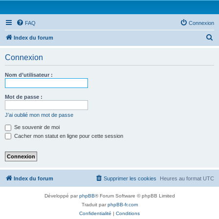
FAQ
Connexion
R
Index du forum
e
Connexion
c
h
Nom d’utilisateur :
e
r
Mot de passe :
c
J’ai oublié mon mot de passe
h
Se souvenir de moi
e
Cacher mon statut en ligne pour cette session
r
Index du forum
Supprimer les cookies
Heures au format
UTC
Développé par
phpBB
® Forum Software © phpBB Limited
Traduit par
phpBB-fr.com
Confidentialité
|
Conditions