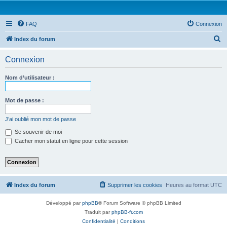
FAQ
Connexion
R
Index du forum
e
Connexion
c
h
Nom d’utilisateur :
e
r
Mot de passe :
c
J’ai oublié mon mot de passe
h
Se souvenir de moi
e
Cacher mon statut en ligne pour cette session
r
Index du forum
Supprimer les cookies
Heures au format
UTC
Développé par
phpBB
® Forum Software © phpBB Limited
Traduit par
phpBB-fr.com
Confidentialité
|
Conditions