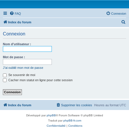
FAQ
Connexion
R
Index du forum
e
Connexion
c
h
Nom d’utilisateur :
e
r
Mot de passe :
c
J’ai oublié mon mot de passe
h
Se souvenir de moi
e
Cacher mon statut en ligne pour cette session
r
Index du forum
Supprimer les cookies
Heures au format
UTC
Développé par
phpBB
® Forum Software © phpBB Limited
Traduit par
phpBB-fr.com
Confidentialité
|
Conditions