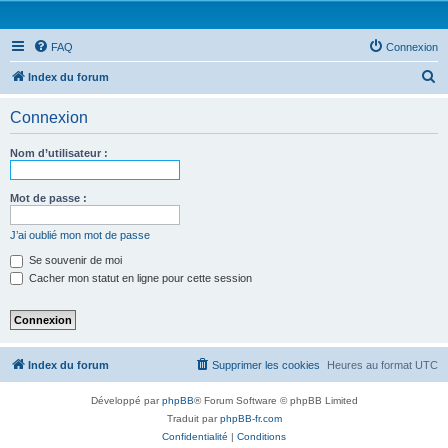
FAQ
Connexion
R
Index du forum
e
Connexion
c
h
Nom d’utilisateur :
e
r
Mot de passe :
c
J’ai oublié mon mot de passe
h
Se souvenir de moi
e
Cacher mon statut en ligne pour cette session
r
Index du forum
Supprimer les cookies
Heures au format
UTC
Développé par
phpBB
® Forum Software © phpBB Limited
Traduit par
phpBB-fr.com
Confidentialité
|
Conditions