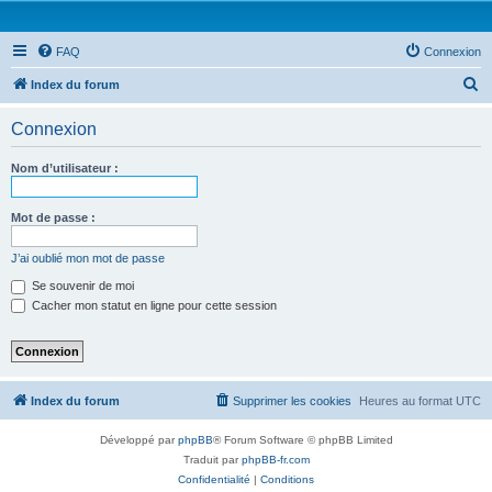
FAQ
Connexion
R
Index du forum
e
Connexion
c
h
Nom d’utilisateur :
e
r
Mot de passe :
c
J’ai oublié mon mot de passe
h
Se souvenir de moi
e
Cacher mon statut en ligne pour cette session
r
Index du forum
Supprimer les cookies
Heures au format
UTC
Développé par
phpBB
® Forum Software © phpBB Limited
Traduit par
phpBB-fr.com
Confidentialité
|
Conditions