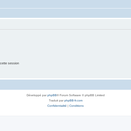
cette session
Développé par
phpBB
® Forum Software © phpBB Limited
Traduit par
phpBB-fr.com
Confidentialité
|
Conditions