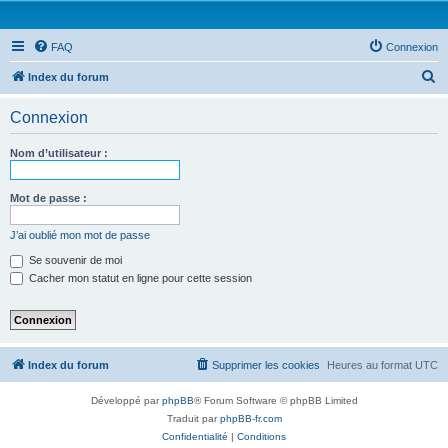
FAQ
Connexion
R
Index du forum
e
Connexion
c
h
Nom d’utilisateur :
e
r
Mot de passe :
c
J’ai oublié mon mot de passe
h
Se souvenir de moi
e
Cacher mon statut en ligne pour cette session
r
Index du forum
Supprimer les cookies
Heures au format
UTC
Développé par
phpBB
® Forum Software © phpBB Limited
Traduit par
phpBB-fr.com
Confidentialité
|
Conditions