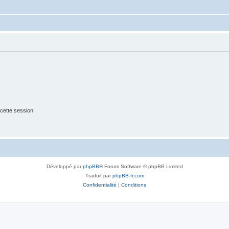
cette session
Développé par
phpBB
® Forum Software © phpBB Limited
Traduit par
phpBB-fr.com
Confidentialité
|
Conditions