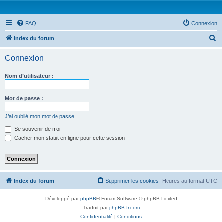
FAQ
Connexion
R
Index du forum
e
Connexion
c
h
Nom d’utilisateur :
e
r
Mot de passe :
c
J’ai oublié mon mot de passe
h
Se souvenir de moi
e
Cacher mon statut en ligne pour cette session
r
Index du forum
Supprimer les cookies
Heures au format
UTC
Développé par
phpBB
® Forum Software © phpBB Limited
Traduit par
phpBB-fr.com
Confidentialité
|
Conditions