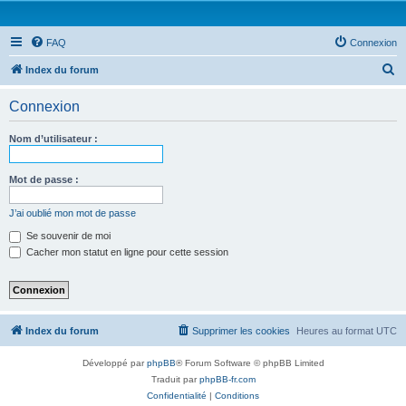
FAQ
Connexion
R
Index du forum
e
Connexion
c
h
Nom d’utilisateur :
e
r
Mot de passe :
c
J’ai oublié mon mot de passe
h
Se souvenir de moi
e
Cacher mon statut en ligne pour cette session
r
Index du forum
Supprimer les cookies
Heures au format
UTC
Développé par
phpBB
® Forum Software © phpBB Limited
Traduit par
phpBB-fr.com
Confidentialité
|
Conditions