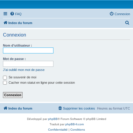
FAQ
Connexion
R
Index du forum
e
Connexion
c
h
Nom d’utilisateur :
e
r
Mot de passe :
c
J’ai oublié mon mot de passe
h
Se souvenir de moi
e
Cacher mon statut en ligne pour cette session
r
Index du forum
Supprimer les cookies
Heures au format
UTC
Développé par
phpBB
® Forum Software © phpBB Limited
Traduit par
phpBB-fr.com
Confidentialité
|
Conditions