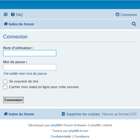
FAQ
Connexion
R
Index du forum
e
Connexion
c
h
Nom d’utilisateur :
e
r
Mot de passe :
c
J’ai oublié mon mot de passe
h
Se souvenir de moi
e
Cacher mon statut en ligne pour cette session
r
Index du forum
Supprimer les cookies
Heures au format
UTC
Développé par
phpBB
® Forum Software © phpBB Limited
Traduit par
phpBB-fr.com
Confidentialité
|
Conditions