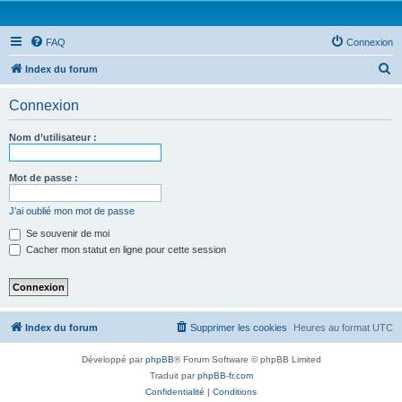
FAQ
Connexion
R
Index du forum
e
Connexion
c
h
Nom d’utilisateur :
e
r
Mot de passe :
c
J’ai oublié mon mot de passe
h
Se souvenir de moi
e
Cacher mon statut en ligne pour cette session
r
Index du forum
Supprimer les cookies
Heures au format
UTC
Développé par
phpBB
® Forum Software © phpBB Limited
Traduit par
phpBB-fr.com
Confidentialité
|
Conditions