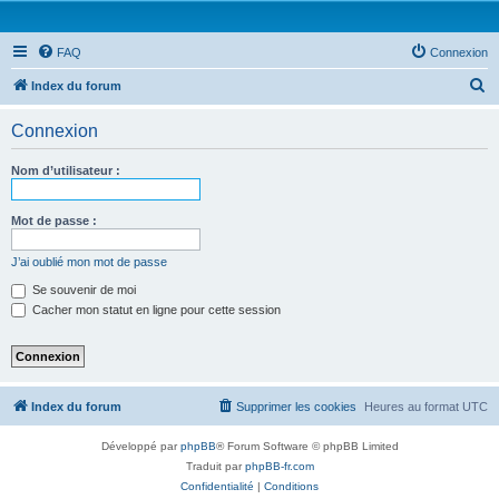
FAQ
Connexion
R
Index du forum
e
Connexion
c
h
Nom d’utilisateur :
e
r
Mot de passe :
c
J’ai oublié mon mot de passe
h
Se souvenir de moi
e
Cacher mon statut en ligne pour cette session
r
Index du forum
Supprimer les cookies
Heures au format
UTC
Développé par
phpBB
® Forum Software © phpBB Limited
Traduit par
phpBB-fr.com
Confidentialité
|
Conditions