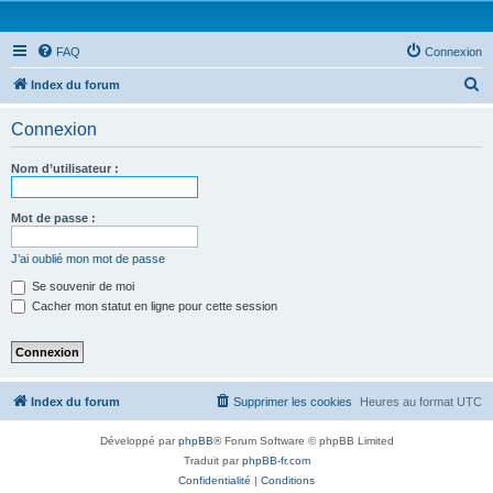
FAQ
Connexion
R
Index du forum
e
Connexion
c
h
Nom d’utilisateur :
e
r
Mot de passe :
c
J’ai oublié mon mot de passe
h
Se souvenir de moi
e
Cacher mon statut en ligne pour cette session
r
Index du forum
Supprimer les cookies
Heures au format
UTC
Développé par
phpBB
® Forum Software © phpBB Limited
Traduit par
phpBB-fr.com
Confidentialité
|
Conditions