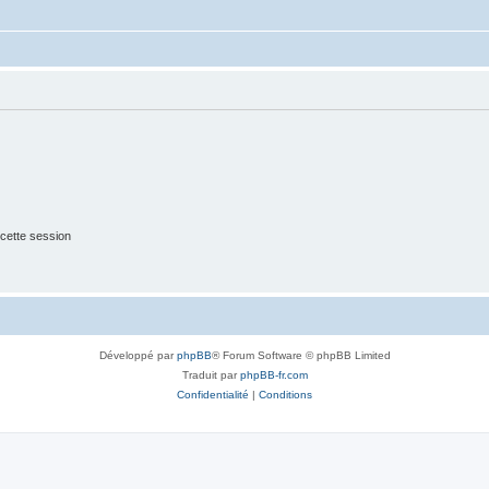
cette session
Développé par
phpBB
® Forum Software © phpBB Limited
Traduit par
phpBB-fr.com
Confidentialité
|
Conditions