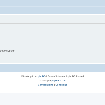
cette session
Développé par
phpBB
® Forum Software © phpBB Limited
Traduit par
phpBB-fr.com
Confidentialité
|
Conditions