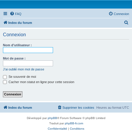
FAQ
Connexion
R
Index du forum
e
Connexion
c
h
Nom d’utilisateur :
e
r
Mot de passe :
c
J’ai oublié mon mot de passe
h
Se souvenir de moi
e
Cacher mon statut en ligne pour cette session
r
Index du forum
Supprimer les cookies
Heures au format
UTC
Développé par
phpBB
® Forum Software © phpBB Limited
Traduit par
phpBB-fr.com
Confidentialité
|
Conditions